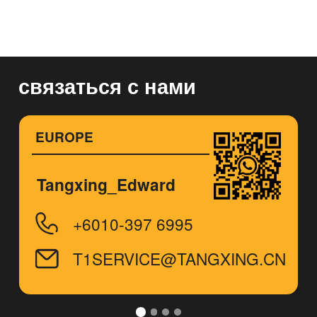
связаться с нами
EUROPE
Tangxing_Edward
+6010-397 6995
T1SERVICE@TANGXING.CN