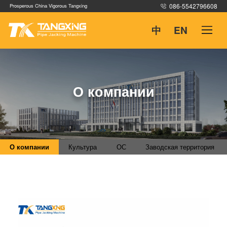
086-5542796608
Prosperous China Vigorous Tangxing
中
EN
Домашняя
О компании
Продукция
О компании
Культура
ОС
Заводская территория
Примеры
Служба поддержки