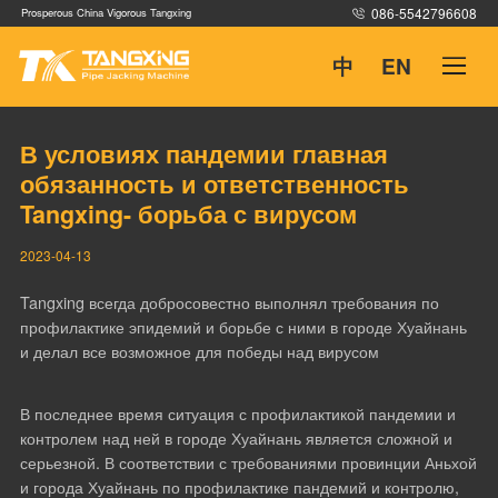
086-5542796608
Prosperous China Vigorous Tangxing
中
EN
В условиях пандемии главная
Домашняя
обязанность и ответственность
Tangxing- борьба с вирусом
2023-04-13
Продукция
Tangxing всегда добросовестно выполнял требования по
профилактике эпидемий и борьбе с ними в городе Хуайнань
Примеры
и делал все возможное для победы над вирусом
В последнее время ситуация с профилактикой пандемии и
Служба поддержки
контролем над ней в городе Хуайнань является сложной и
серьезной. В соответствии с требованиями провинции Аньхой
и города Хуайнань по профилактике пандемий и контролю,