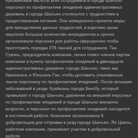
нуклеиновые кислоты всех сотрудников в городе Шанъяо
персонал по профилактике эпидемий административных
деревень в городе Шанъяо столкнулся с трудностями в
предоставлении питания. Они немедленно приняли меры
для преодоления данных трудностей, в короткие сроки
закупили большое количество ингредиентов и срочно
организовали персонал для работы сверхурочно чтобы
приготовить порядка 376 ланчей для сотрудников. Тан
Сувэнь, председатель компании, лично повел членов партии
компании в пункты профилактики эпидемий в двенадцати
административных деревнях города Шанъяо, таких как
Кваньюань и Юньнань Ган, чтобы доставить упакованные
ланчи персоналу по профилактике эпидемий. После вспышки
заболеваний в уезде Хуайюань города Бенгбу, который
примыкает к городу Шанъяо, давление на внешний персонал
по профилактике эпидемий в городе Шанъяо внезапно
возросло, и персонал по профилактике эпидемий находился
в постоянной работе. Компания организовала 6
добровольцев для отправки в уезд города Шанъяо. Яо Цзюнь,
работник компании, принимает участие в добровольной
работе.