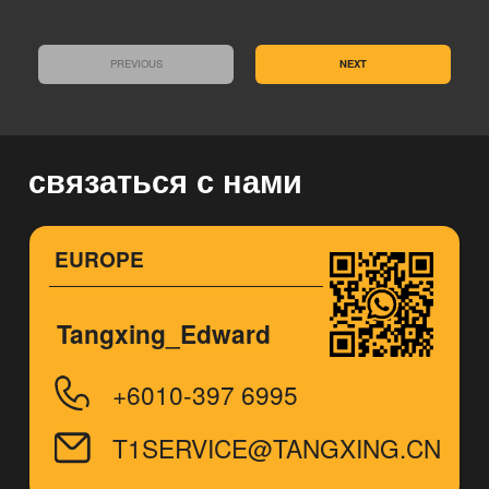
PREVIOUS
NEXT
связаться с нами
EUROPE
Tangxing_Edward
+6010-397 6995
T1SERVICE@TANGXING.CN